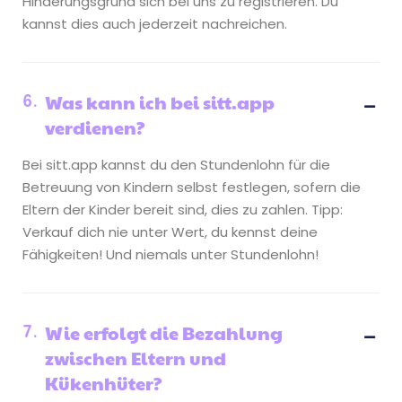
Hinderungsgrund sich bei uns zu registrieren. Du
kannst dies auch jederzeit nachreichen.
Was kann ich bei sitt.app
6.
verdienen?
Bei sitt.app kannst du den Stundenlohn für die
Betreuung von Kindern selbst festlegen, sofern die
Eltern der Kinder bereit sind, dies zu zahlen. Tipp:
Verkauf dich nie unter Wert, du kennst deine
Fähigkeiten! Und niemals unter Stundenlohn!
Wie erfolgt die Bezahlung
7.
zwischen Eltern und
Kükenhüter?