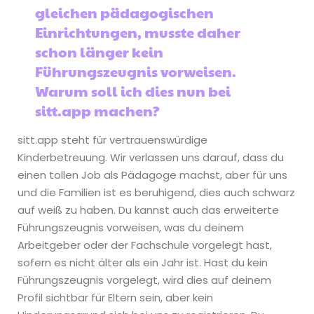
gleichen pädagogischen
Einrichtungen, musste daher
schon länger kein
Führungszeugnis vorweisen.
Warum soll ich dies nun bei
sitt.app machen?
sitt.app steht für vertrauenswürdige
Kinderbetreuung. Wir verlassen uns darauf, dass du
einen tollen Job als Pädagoge machst, aber für uns
und die Familien ist es beruhigend, dies auch schwarz
auf weiß zu haben. Du kannst auch das erweiterte
Führungszeugnis vorweisen, was du deinem
Arbeitgeber oder der Fachschule vorgelegt hast,
sofern es nicht älter als ein Jahr ist. Hast du kein
Führungszeugnis vorgelegt, wird dies auf deinem
Profil sichtbar für Eltern sein, aber kein