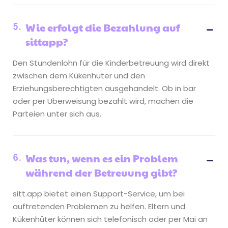
Wie erfolgt die Bezahlung auf
5.
sittapp?
Den Stundenlohn für die Kinderbetreuung wird direkt
zwischen dem Kükenhüter und den
Erziehungsberechtigten ausgehandelt. Ob in bar
oder per Überweisung bezahlt wird, machen die
Parteien unter sich aus.
Was tun, wenn es ein Problem
6.
während der Betreuung gibt?
sitt.app bietet einen Support-Service, um bei
auftretenden Problemen zu helfen. Eltern und
Kükenhüter können sich telefonisch oder per Mai an