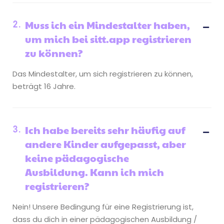
Muss ich ein Mindestalter haben,
2.
um mich bei sitt.app registrieren
zu können?
Das Mindestalter, um sich registrieren zu können,
beträgt 16 Jahre.
Ich habe bereits sehr häufig auf
3.
andere Kinder aufgepasst, aber
keine pädagogische
Ausbildung. Kann ich mich
registrieren?
Nein! Unsere Bedingung für eine Registrierung ist,
dass du dich in einer pädagogischen Ausbildung /