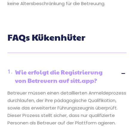
keine Altersbeschränkung für die Betreuung.
FAQs Kükenhüter
Wie erfolgt die Registrierung
1.
von Betreuern auf sitt.app?
Betreuer müssen einen detaillierten Anmeldeprozess
durchlaufen, der ihre pädagogische Qualifikation,
sowie das erweiterter Führungszeugnis überprüft.
Dieser Prozess stellt sicher, dass nur qualifizierte
Personen als Betreuer auf der Plattform agieren.