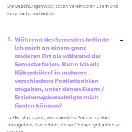
Die Bezahlungsmodalitäten vereinbaren Eltern und
Kükenhüter individuell.
Während des Semesters befinde
8.
ich mich an einem ganz
anderen Ort als während der
Semesterferien. Kann ich als
Kükenhüter/ in mehrere
verschiedene Postleitzahlen
angeben, unter denen Eltern /
Erziehungsberechtigte mich
finden können?
Ja! Es ist möglich, verschiedene Postleitzahlen
anzugeben, dies erhöht deine Chance gefunden zu