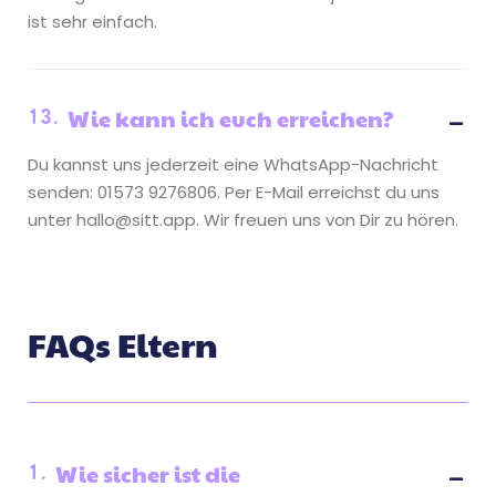
ist sehr einfach.
Wie kann ich euch erreichen?
13.
Du kannst uns jederzeit eine WhatsApp-Nachricht
senden: 01573 9276806​​​​​​​. Per E-Mail erreichst du uns
unter hallo@sitt.app. Wir freuen uns von Dir zu hören.
FAQs Eltern
Wie sicher ist die
1.