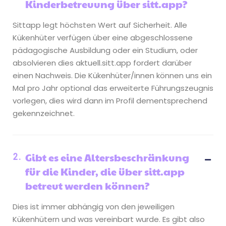
Kinderbetreuung über sitt.app?
Sittapp legt höchsten Wert auf Sicherheit. Alle
Kükenhüter verfügen über eine abgeschlossene
pädagogische Ausbildung oder ein Studium, oder
absolvieren dies aktuell.sitt.app fordert darüber
einen Nachweis. Die Kükenhüter/innen können uns ein
Mal pro Jahr optional das erweiterte Führungszeugnis
vorlegen, dies wird dann im Profil dementsprechend
gekennzeichnet.
Gibt es eine Altersbeschränkung
2.
für die Kinder, die über sitt.app
betreut werden können?
Dies ist immer abhängig von den jeweiligen
Kükenhütern und was vereinbart wurde. Es gibt also