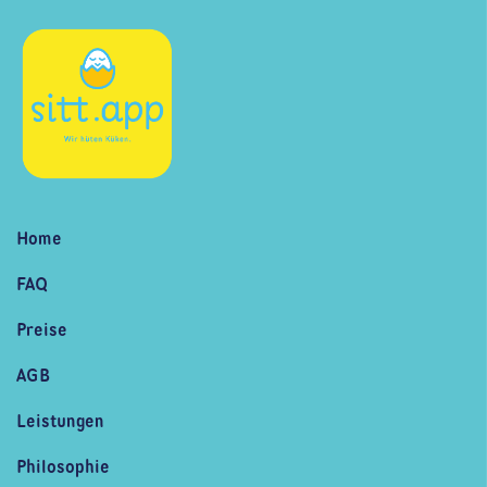
Home
FAQ
Preise
AGB
Leistungen
Philosophie